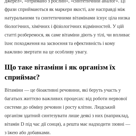
джерел», «отримано з рослин», «синтетичний аналог». Ці
фрази сприймаються як маркери якості, але насправді між
натуральними та синтетичними вітамінами існує ціла низка
біологічних, хімічних і фізіологічних відмінностей. У цій
статті розберемося, як саме вітаміни діють у тілі, чи впливає
їхнє походження на засвоєння та ефективність і кому
важливо звертати на це особливу увагу.
Що таке вітаміни і як організм їх
сприймає?
Вітаміни — це біоактивні речовини, які беруть участь у
багатьох життєво важливих процесах: від роботи нервової
системи до обміну речовин і росту клітин. Людський
організм здатний синтезувати лише деякі з них (наприклад,
вітамін D під час дії сонця), а решта має надходити ззовні —
з їжею або добавками.