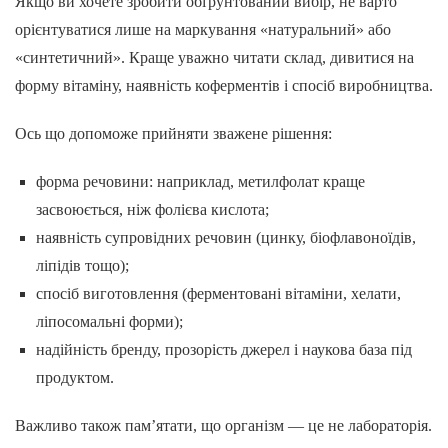
Якщо ви хочете зробити обґрунтований вибір, не варто
орієнтуватися лише на маркування «натуральний» або
«синтетичний». Краще уважно читати склад, дивитися на
форму вітаміну, наявність коферментів і спосіб виробництва.
Ось що допоможе прийняти зважене рішення:
форма речовини: наприклад, метилфолат краще
засвоюється, ніж фолієва кислота;
наявність супровідних речовин (цинку, біофлавоноїдів,
ліпідів тощо);
спосіб виготовлення (ферментовані вітаміни, хелати,
ліпосомальні форми);
надійність бренду, прозорість джерел і наукова база під
продуктом.
Важливо також пам’ятати, що організм — це не лабораторія.