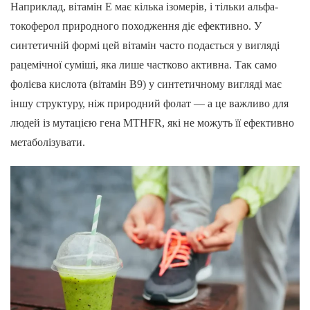
Наприклад, вітамін Е має кілька ізомерів, і тільки альфа-
токоферол природного походження діє ефективно. У
синтетичній формі цей вітамін часто подається у вигляді
рацемічної суміші, яка лише частково активна. Так само
фолієва кислота (вітамін B9) у синтетичному вигляді має
іншу структуру, ніж природний фолат — а це важливо для
людей із мутацією гена MTHFR, які не можуть її ефективно
метаболізувати.