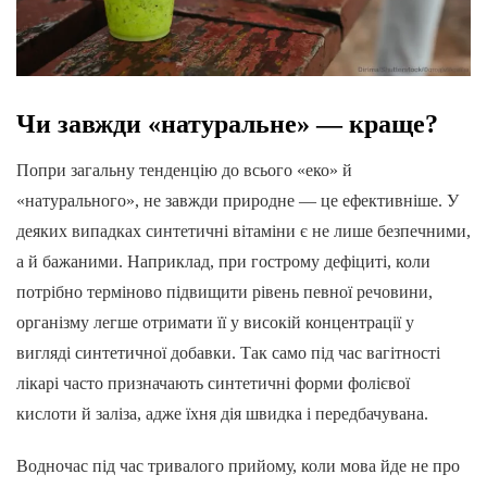
Чи завжди «натуральне» — краще?
Попри загальну тенденцію до всього «еко» й
«натурального», не завжди природне — це ефективніше. У
деяких випадках синтетичні вітаміни є не лише безпечними,
а й бажаними. Наприклад, при гострому дефіциті, коли
потрібно терміново підвищити рівень певної речовини,
організму легше отримати її у високій концентрації у
вигляді синтетичної добавки. Так само під час вагітності
лікарі часто призначають синтетичні форми фолієвої
кислоти й заліза, адже їхня дія швидка і передбачувана.
Водночас під час тривалого прийому, коли мова йде не про