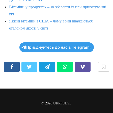
Вітаміни у продуктах – як зберегти їх при приготуванні
їжі
Якісні вітаміни з США – чому вони вважаються
еталоном якості у світі
Приєднуйтесь до нас в Telegram!
© 2026
UKRPULSE