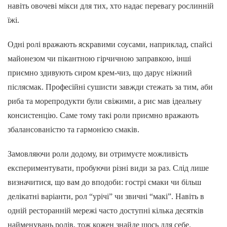
навіть овочеві мікси для тих, хто надає перевагу рослинній
їжі.
Одні ролі вражають яскравими соусами, наприклад, спайсі
майонезом чи пікантною гірчичною заправкою, інші
приємно здивують сиром крем-чиз, що дарує ніжний
післясмак. Професійні сушисти завжди стежать за тим, аби
риба та морепродукти були свіжими, а рис мав ідеальну
консистенцію. Саме тому такі роли приємно вражають
збалансованістю та гармонією смаків.
Замовляючи роли додому, ви отримуєте можливість
експериментувати, пробуючи різні види за раз. Слід лише
визначитися, що вам до вподоби: гострі смаки чи більш
делікатні варіанти, рол “урічі” чи звичні “макі”. Навіть в
одній ресторанній мережі часто доступні кілька десятків
найменувань ролів, тож кожен знайде щось для себе.