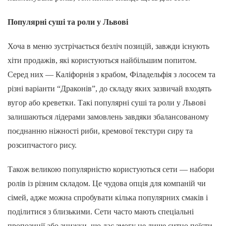
Популярні суші та роли у Львові
Хоча в меню зустрічається безліч позицій, завжди існують
хіти продажів, які користуються найбільшим попитом.
Серед них — Каліфорнія з крабом, Філадельфія з лососем та
різні варіанти “Драконів”, до складу яких зазвичай входять
вугор або креветки. Такі популярні суші та роли у Львові
залишаються лідерами замовлень завдяки збалансованому
поєднанню ніжності риби, кремової текстури сиру та
розсипчастого рису.
Також великою популярністю користуються сети — набори
ролів із різним складом. Це чудова опція для компаній чи
сімей, адже можна спробувати кілька популярних смаків і
поділитися з близькими. Сети часто мають спеціальні
пропозиції або знижки, що дає змогу не лише ситно поїсти,