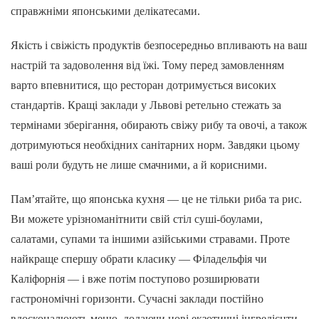
справжніми японськими делікатесами.
Якість і свіжість продуктів безпосередньо впливають на ваш
настрій та задоволення від їжі. Тому перед замовленням
варто впевнитися, що ресторан дотримується високих
стандартів. Кращі заклади у Львові ретельно стежать за
термінами зберігання, обирають свіжу рибу та овочі, а також
дотримуються необхідних санітарних норм. Завдяки цьому
ваші роли будуть не лише смачними, а й корисними.
Пам’ятайте, що японська кухня — це не тільки риба та рис.
Ви можете урізноманітнити свій стіл суші-боулами,
салатами, супами та іншими азійськими стравами. Проте
найкраще спершу обрати класику — Філадельфія чи
Каліфорнія — і вже потім поступово розширювати
гастрономічні горизонти. Сучасні заклади постійно
вдосконалюють меню, додаючи нові екзотичні інгредієнти,