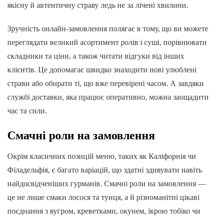
якісну й автентичну страву ледь не за лічені хвилини.
Зручність онлайн-замовлення полягає в тому, що ви можете
переглядати великий асортимент ролів і суші, порівнювати
складники та ціни, а також читати відгуки від інших
клієнтів. Це допомагає швидко знаходити нові улюблені
страви або обирати ті, що вже перевірені часом. А завдяки
службі доставки, яка працює оперативно, можна заощадити
час та сили.
Смачні роли на замовлення
Окрім класичних позицій меню, таких як Каліфорнія чи
Філадельфія, є багато варіацій, що здатні здивувати навіть
найдосвідченіших гурманів. Смачні роли на замовлення —
це не лише смаки лосося та тунця, а й різноманітні цікаві
поєднання з вугром, креветками, окунем, ікрою тобіко чи