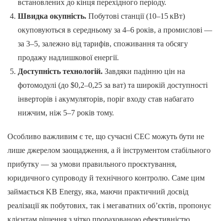
встановлених до кінця перехідного періоду.
Швидка окупність.
Побутові станції (10–15 кВт)
окуповуються в середньому за 4–6 років, а промислові —
за 3–5, залежно від тарифів, споживання та обсягу
продажу надлишкової енергії.
Доступність технологій.
Завдяки падінню цін на
фотомодулі (до $0,2–0,25 за ват) та широкій доступності
інверторів і акумуляторів, поріг входу став набагато
нижчим, ніж 5–7 років тому.
Особливо важливим є те, що сучасні СЕС можуть бути не
лише джерелом заощадження, а й інструментом стабільного
прибутку — за умови правильного проєктування,
юридичного супроводу й технічного контролю. Саме цим
займається KB Energy, яка, маючи практичний досвід
реалізації як побутових, так і мегаватних об’єктів, пропонує
клієнтам рішення з чітко прорахованою ефективністю.