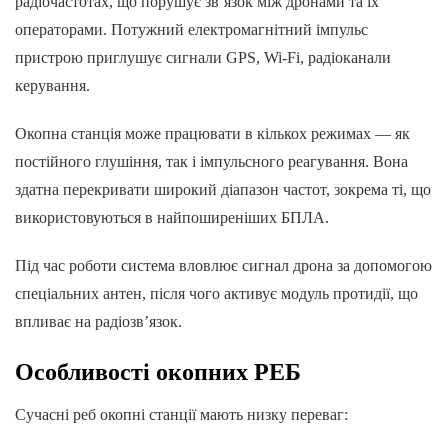
радіочастотах, що порушує зв’язок між дронами та їх
операторами. Потужний електромагнітний імпульс
пристрою приглушує сигнали GPS, Wi-Fi, радіоканали
керування.
Окопна станція може працювати в кількох режимах — як
постійного глушіння, так і імпульсного реагування. Вона
здатна перекривати широкий діапазон частот, зокрема ті, що
використовуються в найпоширеніших БПЛА.
Під час роботи система вловлює сигнал дрона за допомогою
спеціальних антен, після чого активує модуль протидії, що
впливає на радіозв’язок.
Особливості окопних РЕБ
Сучасні реб окопні станції мають низку переваг: