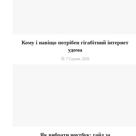
Кому і навіщо потрібен гігабітний інтернет
удома
7 Серпня, 2026
Як вибрати ноутбук: гайд за