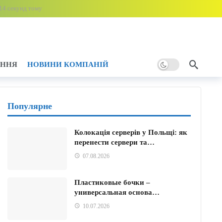
14 секунд тому
3 хвилини тому
му
АННЯ
НОВИНИ КОМПАНІЙ
илин тому
Популярне
му
Колокація серверів у Польщі: як
ми ударами
12 хвилин тому
перенести сервери та…
07.08.2026
Пластиковые бочки –
универсальная основа…
10.07.2026