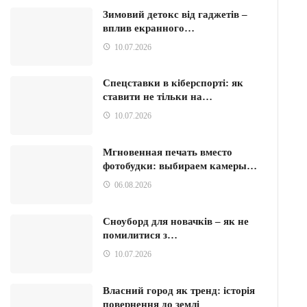
Зимовий детокс від гаджетів –
вплив екранного…
10.07.2026
Спецставки в кіберспорті: як
ставити не тільки на…
10.07.2026
Мгновенная печать вместо
фотобудки: выбираем камеры…
06.08.2026
Сноуборд для новачків – як не
помилитися з…
10.07.2026
Власний город як тренд: історія
повернення до землі