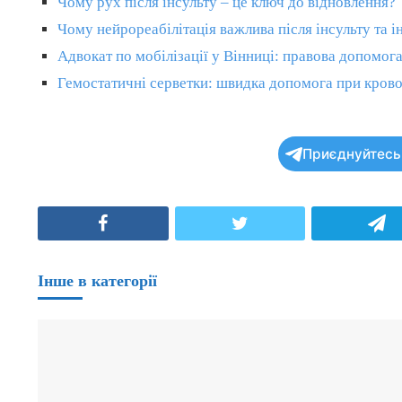
Чому рух після інсульту – це ключ до відновлення?
Чому нейрореабілітація важлива після інсульту та
Адвокат по мобілізації у Вінниці: правова допомог
Гемостатичні серветки: швидка допомога при кров
Приєднуйтесь 
Facebook
Twitter
T
Інше в категорії