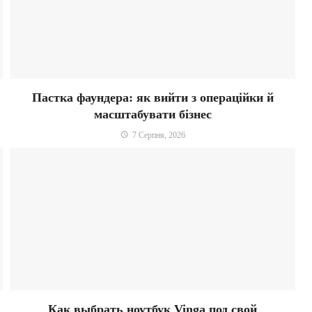
Пастка фаундера: як вийти з операційки й
масштабувати бізнес
7 Серпня, 2026
Как выбрать ноутбук Vinga под свой