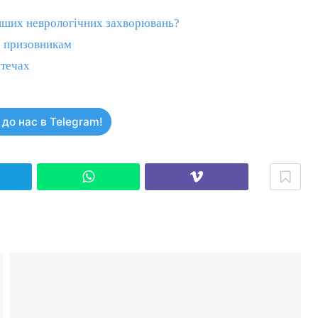
 інших неврологічних захворювань?
а призовникам
отечах
до нас в Telegram!
elegram
WhatsApp
Viber