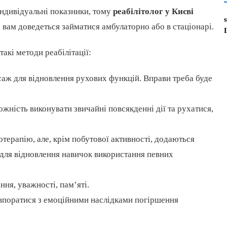
індивідуальні показники, тому
реабілітолог у Києві
 вам доведеться займатися амбулаторно або в стаціонарі.
акі методи реабілітації:
саж для відновлення рухових функцій. Вправи треба буде
ність виконувати звичайні повсякденні дії та рухатися,
терапію, але, крім побутової активності, додаються
для відновлення навичок використання певних
ня, уважності, пам’яті.
 впоратися з емоційними наслідками погіршення