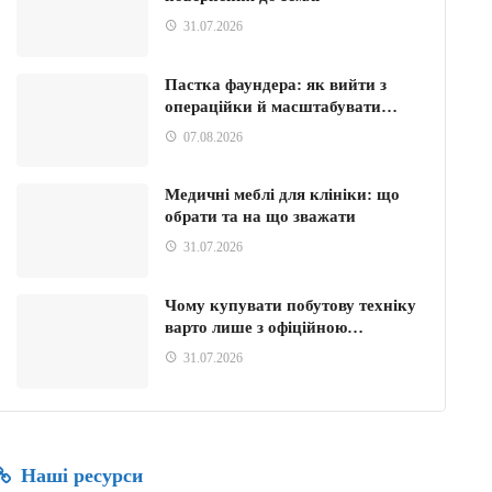
31.07.2026
Пастка фаундера: як вийти з
операційки й масштабувати…
07.08.2026
Медичні меблі для клініки: що
обрати та на що зважати
31.07.2026
Чому купувати побутову техніку
варто лише з офіційною…
31.07.2026
Наші ресурси