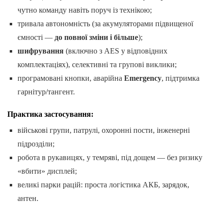
чутно команду навіть поруч із технікою;
тривала автономність (за акумуляторами підвищеної
ємності —
до повної зміни і більше
);
шифрування
(включно з AES у відповідних
комплектаціях), селективні та групові виклики;
програмовані кнопки, аварійна
Emergency
, підтримка
гарнітур/тангент.
Практика застосування:
військові групи, патрулі, охоронні пости, інженерні
підрозділи;
робота в рукавицях, у темряві, під дощем — без ризику
«вбити» дисплей;
великі парки рацій: проста логістика АКБ, зарядок,
антен.