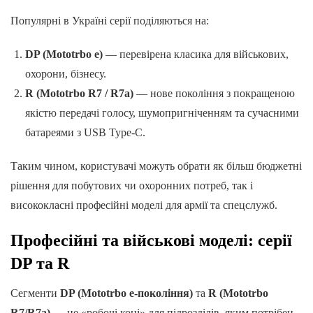
Популярні в Україні серії поділяються на:
DP (Mototrbo e)
— перевірена класика для військових,
охорони, бізнесу.
R (Mototrbo R7 / R7a)
— нове покоління з покращеною
якістю передачі голосу, шумопригніченням та сучасними
батареями з USB Type-C.
Таким чином, користувачі можуть обрати як більш бюджетні
рішення для побутових чи охоронних потреб, так і
висококласні професійні моделі для армії та спецслужб.
Професійні та військові моделі: серії
DP та R
Сегменти
DP (Mototrbo e-покоління)
та
R (Mototrbo
R7/R7a)
— це «робочі коні» для підрозділів, яким потрібен