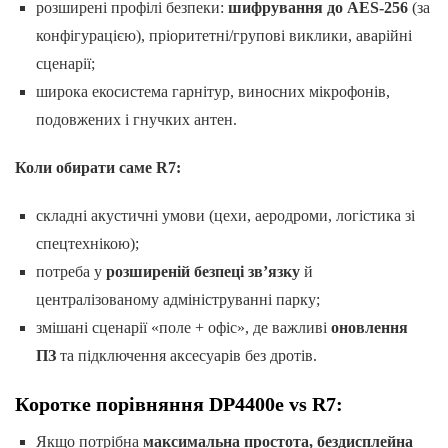
розширені профілі безпеки:
шифрування до AES-256
(за
конфігурацією), пріоритетні/групові виклики, аварійні
сценарії;
широка екосистема гарнітур, виносних мікрофонів,
подовжених і гнучких антен.
Коли обирати саме R7:
складні акустичні умови (цехи, аеродроми, логістика зі
спецтехнікою);
потреба у
розширеній безпеці зв’язку
й
централізованому адмініструванні парку;
змішані сценарії «поле + офіс», де важливі
оновлення
ПЗ
та підключення аксесуарів без дротів.
Коротке порівняння DP4400e vs R7:
Якщо потрібна
максимальна простота, бездисплейна