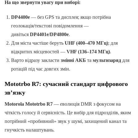
На що звернути увагу при виборі:
DP4400e
— без GPS та дисплея; якщо потрібна
геолокація/текстові повідомлення —
дивіться
DP4401e/DP4800e
.
Для міста частіше беруть
UHF (400–470 МГц)
; для
відкритих місцевостей —
VHF (136–174 МГц)
.
Варто відразу закласти
змінні АКБ
та
мультизаряд
для
ротацій під час довгих змін.
Mototrbo R7: сучасний стандарт цифрового
зв’язку
Motorola Mototrbo R7
— еволюція DMR з фокусом на
чіткість голосу й сервісність. Це вибір для підрозділів, яким
потрібний «пробивний» звук у шумі, захищений канал та
гнучкість налаштувань.