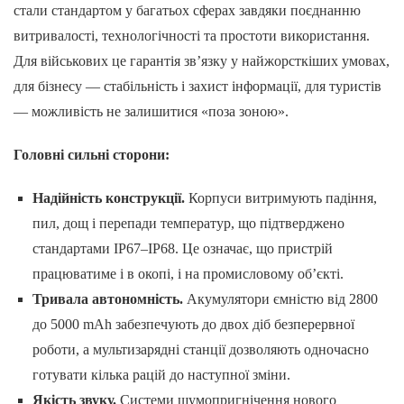
стали стандартом у багатьох сферах завдяки поєднанню
витривалості, технологічності та простоти використання.
Для військових це гарантія зв’язку у найжорсткіших умовах,
для бізнесу — стабільність і захист інформації, для туристів
— можливість не залишитися «поза зоною».
Головні сильні сторони:
Надійність конструкції.
Корпуси витримують падіння,
пил, дощ і перепади температур, що підтверджено
стандартами IP67–IP68. Це означає, що пристрій
працюватиме і в окопі, і на промисловому об’єкті.
Тривала автономність.
Акумулятори ємністю від 2800
до 5000 mAh забезпечують до двох діб безперервної
роботи, а мультизарядні станції дозволяють одночасно
готувати кілька рацій до наступної зміни.
Якість звуку.
Системи шумопригнічення нового