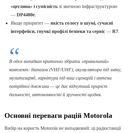
«цеглина» і сумісність
зі звичною інфраструктурою
—
DP4400e
.
Якщо пріоритет —
якість голосу в шумі, сучасні
інтерфейси, гнучкі профілі безпеки та сервіс
—
R7
.
В обох випадках критично зібрати «правильний»
комплект: діапазон (VHF/UHF), акумулятори під зміну,
мультизаряд, гарнітура під ваш сценарій і антена
потрібної довжини — це дає відчутний приріст
дальності, автономності й зручності щодня.
Основні переваги рацій Motorola
Вибір на користь Motorola не випадковий: ці радіостанції