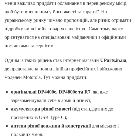
менш важливо придбати обладнання в перевіреному місці,
щоб бути впевненим у його якості та гарантії. На
українському ринку чимало пропозицій, але ризик отримати
підробку чи «сірий» товар усе ще існує. Саме тому варто
орієнтуватися на спеціалізовані майданчики з офіційними
поставками та сервісом.
Одним із таких рішень став інтернет-магазин
UParts.in.ua
,
де представлена повна лінійка професійних і військових
моделей Motorola. Тут можна придбати:
оригінальні DP4400e, DP4800e та R7
, які вже
зарекомендували себе в армії й бізнесі;
акумулятори різної ємності
(від стандартних до
посилених із USB Type-C);
антени різної довжини й конструкції
для міських і
польових умов;