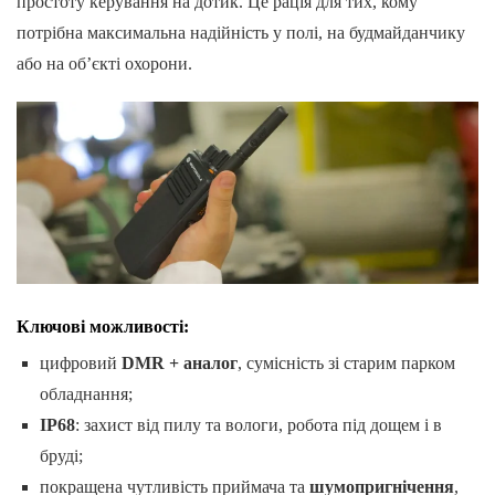
простоту керування на дотик. Це рація для тих, кому
потрібна максимальна надійність у полі, на будмайданчику
або на об’єкті охорони.
Ключові можливості:
цифровий
DMR + аналог
, сумісність зі старим парком
обладнання;
IP68
: захист від пилу та вологи, робота під дощем і в
бруді;
покращена чутливість приймача та
шумопригнічення
,