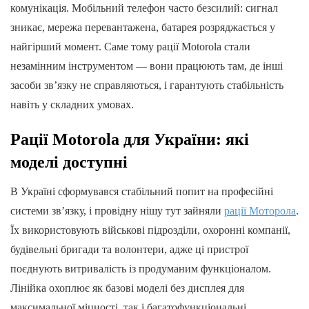
комунікація. Мобільний телефон часто безсилий: сигнал
зникає, мережа перевантажена, батарея розряджається у
найгірший момент. Саме тому рації Motorola стали
незамінним інструментом — вони працюють там, де інші
засоби зв’язку не справляються, і гарантують стабільність
навіть у складних умовах.
Рації Motorola для України: які
моделі доступні
В Україні сформувався стабільний попит на професійні
системи зв’язку, і провідну нішу тут зайняли
рації Моторола
.
Їх використовують військові підрозділи, охоронні компанії,
будівельні бригади та волонтери, адже ці пристрої
поєднують витривалість із продуманим функціоналом.
Лінійка охоплює як базові моделі без дисплея для
максимальної міцності, так і багатофункціональні