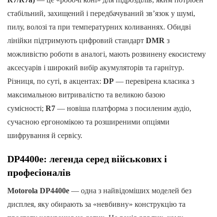
стабільний, захищений і передбачуваний зв’язок у шумі,
пилу, волозі та при температурних коливаннях. Обидві
лінійки підтримують цифровий стандарт
DMR
з
можливістю роботи в аналогі, мають розвинену екосистему
аксесуарів і широкий вибір акумуляторів та гарнітур.
Різниця, по суті, в акцентах:
DP
— перевірена класика з
максимальною витривалістю та великою базою
сумісності;
R7
— новіша платформа з посиленим аудіо,
сучасною ергономікою та розширеними опціями
шифрування й сервісу.
DP4400e: легенда серед військових і
професіоналів
Motorola DP4400e
— одна з найвідоміших моделей без
дисплея, яку обирають за «невбивну» конструкцію та