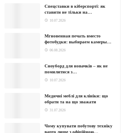
Спецставки в кіберспорті: як
ставити не тільки на…
10.07.2026
Мгновенная печать вместо
фотобудки: выбираем камеры…
06.08.2026
Сноуборд для новачків – як не
помилитися з…
10.07.2026
Медичні меблі для клініки: що
обрати та на що зважати
31.07.2026
Чому купувати побутову техніку
варто лише з офіційною…