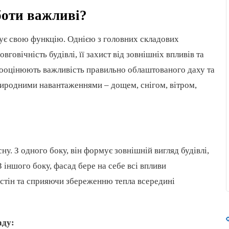
боти
важливі
?
нує свою функцію. Однією з головних складових
вговічність будівлі, її захист від зовнішніх впливів та
дооцінюють важливість правильно облаштованого даху та
риродними навантаженнями – дощем, снігом, вітром,
ну. З одного боку, він формує зовнішній вигляд будівлі,
 іншого боку, фасад бере на себе всі впливи
стін та сприяючи збереженню тепла всередині
аду: