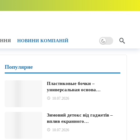
дини тому
АННЯ
НОВИНИ КОМПАНІЙ
ому
Популярне
Пластиковые бочки –
универсальная основа…
ини тому
10.07.2026
Зимовий детокс від гаджетів –
вплив екранного…
10.07.2026