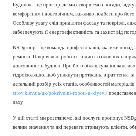
Будинок – це простір, де ми створюємо спогади, відчу
комфортним і довговічним, важливо подбати про його з
Особливу увагу слід приділити фасаду та покрівлі, адж
забезпечують її енергоефективність та захист від пого
NSDgroup – це команда професіоналів, яка вже понад 2
ремонті. Покрівельні роботи – один із головних напрям
довговічність будівлі. При його облаштуванні важливо
гідроізоляцію, щоб уникнути протікань, втрат тепла та
детальний розбір усіх етапів, особливостей матеріалів
stroy.kiev.ua/uk/pokrivelni-roboti-u-kiyevi/
представлен
даху.
У цій статті ми розглянемо, які послуги пропонує NSD
велике значення та які переваги отримують клієнти, о