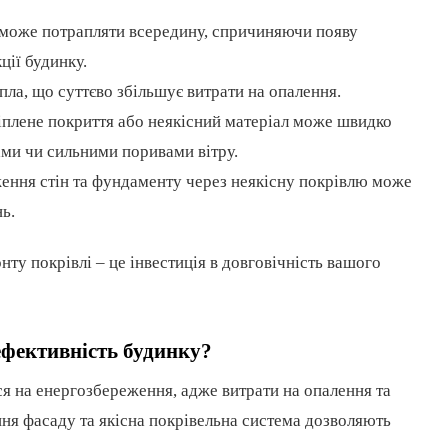
 може потрапляти всередину, спричиняючи появу
ції будинку.
ла, що суттєво збільшує витрати на опалення.
іплене покриття або неякісний матеріал може швидко
ами чи сильними поривами вітру.
ення стін та фундаменту через неякісну покрівлю може
ь.
ту покрівлі – це інвестиція в довговічність вашого
ефективність будинку?
ся на енергозбереження, адже витрати на опалення та
ня фасаду та якісна покрівельна система дозволяють