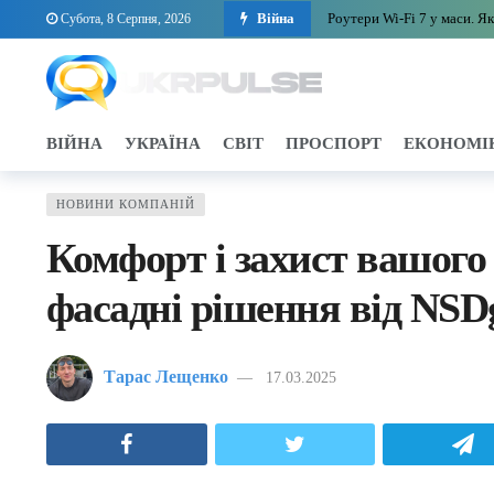
Війна
Роутери Wi-Fi 7 у маси. Я
Субота, 8 Серпня, 2026
Многоликий ноутбук: что 
Колокація серверів у Поль
Колекційні речі Усика з о
ВІЙНА
УКРАЇНА
СВІТ
ПРОСПОРТ
ЕКОНОМІ
Як вибрати дерев’яні мебл
Як українській дитині нав
НОВИНИ КОМПАНІЙ
Як студенту спланувати ви
Комфорт і захист вашого 
Повна комп’ютерна діагнос
фасадні рішення від NSD
Cozy-гейминг: почему ую
Чому відклеюється двостор
Тарас Лещенко
17.03.2025
Facebook
Twitter
T