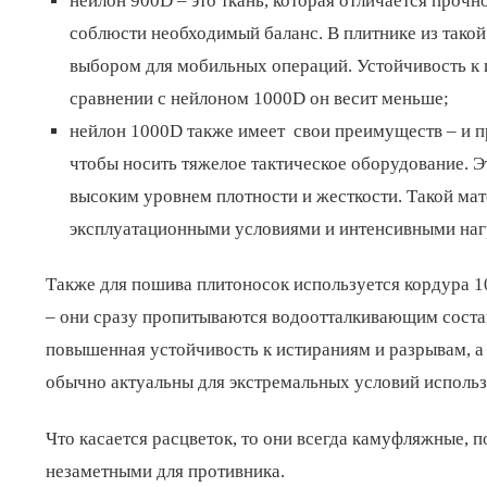
нейлон 900D – это ткань, которая отличается прочно
соблюсти необходимый баланс. В плитнике из такой
выбором для мобильных операций. Устойчивость к и
сравнении с нейлоном 1000D он весит меньше;
нейлон 1000D также имеет свои преимуществ – и пре
чтобы носить тяжелое тактическое оборудование. Э
высоким уровнем плотности и жесткости. Такой ма
эксплуатационными условиями и интенсивными наг
Также для пошива плитоносок используется кордура 10
– они сразу пропитываются водоотталкивающим состав
повышенная устойчивость к истираниям и разрывам, а
обычно актуальны для экстремальных условий использ
Что касается расцветок, то они всегда камуфляжные, 
незаметными для противника.