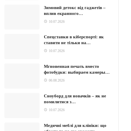
Зимовий детокс від гаджетів –
вплив екранного…
10.07.2026
Спецставки в кіберспорті: як
ставити не тільки на…
10.07.2026
Мгновенная печать вместо
фотобудки: выбираем камеры…
06.08.2026
Сноуборд для новачків – як не
помилитися з…
10.07.2026
Медичні меблі для клініки: що