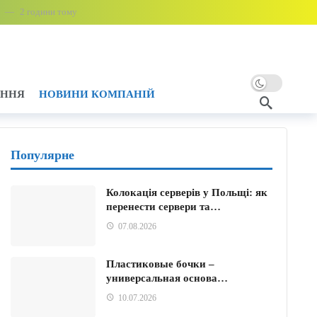
2 години тому
2 години тому
2 години тому
АННЯ
НОВИНИ КОМПАНІЙ
дини тому
Популярне
Колокація серверів у Польщі: як
у
перенести сервери та…
ми ударами
2 години тому
07.08.2026
Пластиковые бочки –
универсальная основа…
10.07.2026