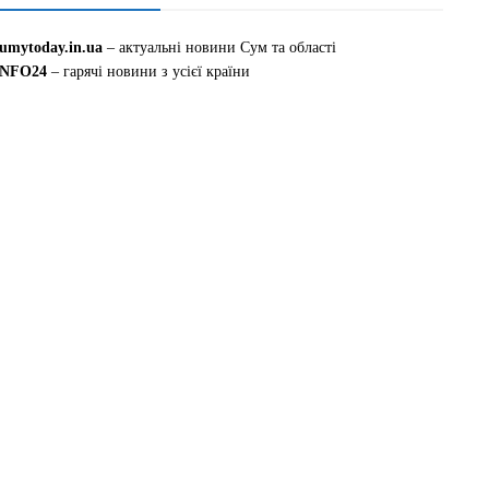
sumytoday.in.ua
– актуальні новини Сум та області
INFO24
– гарячі новини з усієї країни