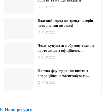
обрати та на що зважати
31.07.2026
Власний город як тренд: історія
повернення до землі
31.07.2026
Чому купувати побутову техніку
варто лише з офіційною…
31.07.2026
Пастка фаундера: як вийти з
операційки й масштабувати…
07.08.2026
Наші ресурси