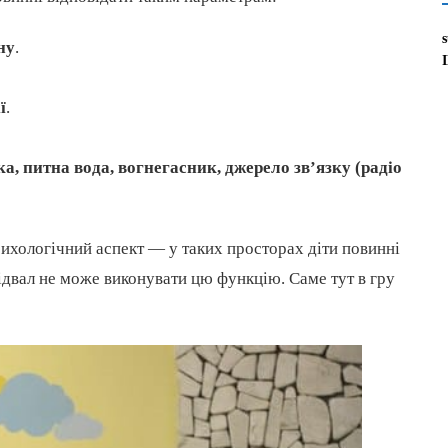
ну
.
ї
.
а, питна вода, вогнегасник, джерело зв’язку (радіо
сихологічний аспект — у таких просторах діти повинні
ідвал не може виконувати цю функцію. Саме тут в гру