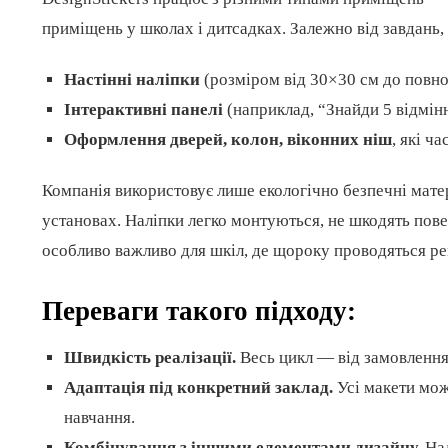
приміщень у школах і дитсадках. Залежно від завдань,
Настінні наліпки
(розміром від 30×30 см до повної
Інтерактивні панелі
(наприклад, “Знайди 5 відмін
Оформлення дверей, колон, віконних ніш
, які ч
Компанія використовує лише екологічно безпечні матер
установах. Наліпки легко монтуються, не шкодять по
особливо важливо для шкіл, де щороку проводяться р
Переваги такого підходу:
Швидкість реалізації.
Весь цикл — від замовлення
Адаптація під конкретний заклад.
Усі макети мож
навчання.
Комбінування з іншими елементами дизайну.
Нал