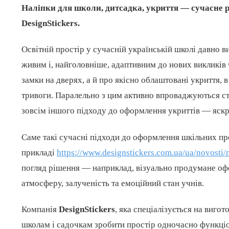
Наліпки для школи, дитсадка, укриття — сучасне р
DesignStickers.
Освітній простір у сучасній українській школі давно в
живим і, найголовніше, адаптивним до нових викликів 
замки на дверях, а й про якісно облаштовані укриття, 
тривоги. Паралельно з цим активно впроваджуються с
зовсім іншого підходу до оформлення укриттів — яскр
Саме такі сучасні підходи до оформлення шкільних про
прикладі
https://www.designstickers.com.ua/ua/novosti
погляд рішення — наприклад, візуально продумане оф
атмосферу, залученість та емоційний стан учнів.
Компанія
DesignStickers
, яка спеціалізується на виго
школам і садочкам зробити простір одночасно функці