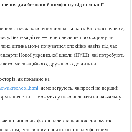
ішення для безпеки й комфорту від компанії
ийшов за межі класичної дошки та парт. Він став гнучким,
часу. Безпека дітей — тепер не лише про охорону чи
в яких дитина може почуватися спокійно навіть під час
тандарти Нової української школи (НУШ), які потребують
авого, мотиваційного, дружнього до дитини.
сторів, як показано на
/newukrschool.html
, демонструють, як прості на перший
ормлення стін — можуть суттєво впливати на навчальну
товленні вінілових фотошпалер та наліпок, допомагає
ональним, естетичним і психологічно комфортним.