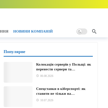
тику України
6 години тому
ому
АННЯ
НОВИНИ КОМПАНІЙ
Популярне
Колокація серверів у Польщі: як
перенести сервери та…
06.08.2026
Спецставки в кіберспорті: як
ставити не тільки на…
10.07.2026