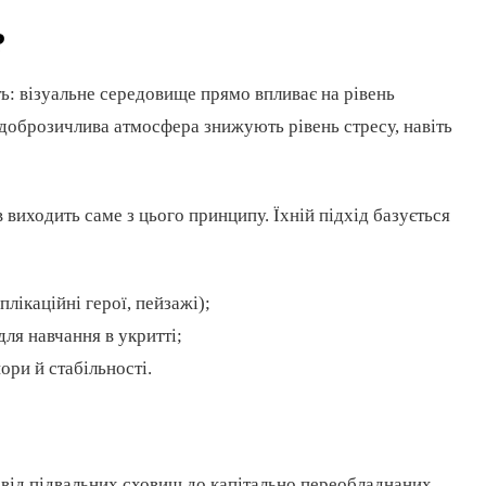
?
ь: візуальне середовище прямо впливає на рівень
, доброзичлива атмосфера знижують рівень стресу, навіть
 виходить саме з цього принципу. Їхній підхід базується
плікаційні герої, пейзажі);
для навчання в укритті;
ори й стабільності.
від підвальних сховищ до капітально переобладнаних