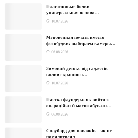
Пластиковые бочки –
универсальная основа…
10.07.2026
Мгновенная печать вместо
фотобудки: выбираем камеры…
06.08.2026
Зимовий детокс від гаджетів –
вплив екранного…
10.07.2026
Пастка фаундера: як вийти з
операційки й масштабувати…
06.08.2026
Сноуборд для новачків – як не
помилитися з…