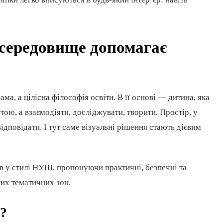
середовище допомагає
а, а цілісна філософія освіти. В її основі — дитина, яка
ртою, а взаємодіяти, досліджувати, творити. Простір, у
дповідати. І тут саме візуальні рішення стають дієвим
в у стилі НУШ, пропонуючи практичні, безпечні та
них тематичних зон.
?