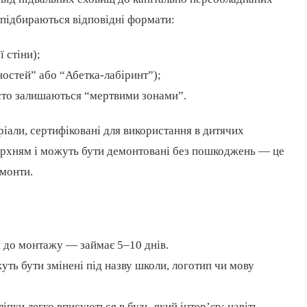
 підбираються відповідні формати:
 стіни);
ностей” або “Абетка-лабіринт”);
асто залишаються “мертвими зонами”.
іали, сертифіковані для використання в дитячих
верхням і можуть бути демонтовані без пошкоджень — це
емонти.
 до монтажу — займає 5–10 днів.
уть бути змінені під назву школи, логотип чи мову
іпки легко вписуються в будь-який інтер’єр: навіть