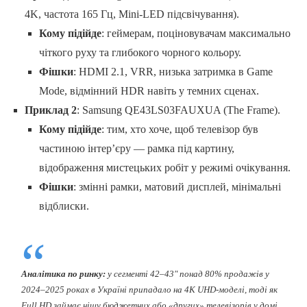
4K, частота 165 Гц, Mini-LED підсвічування).
Кому підійде
: геймерам, поціновувачам максимально
чіткого руху та глибокого чорного кольору.
Фішки
: HDMI 2.1, VRR, низька затримка в Game
Mode, відмінний HDR навіть у темних сценах.
Приклад 2
: Samsung QE43LS03FAUXUA (The Frame).
Кому підійде
: тим, хто хоче, щоб телевізор був
частиною інтер’єру — рамка під картину,
відображення мистецьких робіт у режимі очікування.
Фішки
: змінні рамки, матовий дисплей, мінімальні
відблиски.
Аналітика по ринку:
у сегменті 42–43″ понад 80% продажів у
2024–2025 роках в Україні припадало на 4K UHD-моделі, тоді як
Full HD займає нішу бюджетних або «других» телевізорів у домі.