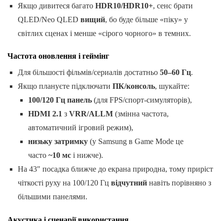
Якщо дивитеся багато
HDR10/HDR10+
, сенс брати
QLED/Neo QLED
вищий
, бо буде більше «піку» у
світлих сценах і менше «сірого чорного» в темних.
Частота оновлення і геймінг
Для більшості фільмів/сериалів достатньо
50–60 Гц
.
Якщо плануєте підключати
ПК/консоль
, шукайте:
100/120 Гц панель
(для FPS/спорт-симуляторів),
HDMI 2.1
з
VRR/ALLM
(змінна частота,
автоматичний ігровий режим),
низьку затримку
(у Samsung в Game Mode це
часто
~10 мс
і нижче).
На 43″ посадка ближче до екрана природна, тому приріст
чіткості руху на 100/120 Гц
відчутний
навіть порівняно з
більшими панелями.
Акустика і сценарії використання