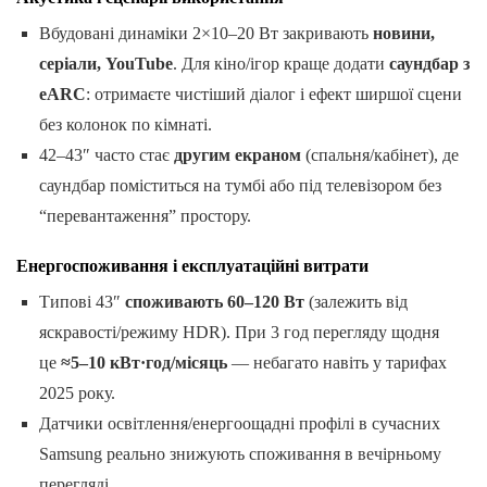
Вбудовані динаміки 2×10–20 Вт закривають
новини,
серіали, YouTube
. Для кіно/ігор краще додати
саундбар з
eARC
: отримаєте чистіший діалог і ефект ширшої сцени
без колонок по кімнаті.
42–43″ часто стає
другим екраном
(спальня/кабінет), де
саундбар поміститься на тумбі або під телевізором без
“перевантаження” простору.
Енергоспоживання і експлуатаційні витрати
Типові 43″
споживають 60–120 Вт
(залежить від
яскравості/режиму HDR). При 3 год перегляду щодня
це
≈5–10 кВт·год/місяць
— небагато навіть у тарифах
2025 року.
Датчики освітлення/енергоощадні профілі в сучасних
Samsung реально знижують споживання в вечірньому
перегляді.