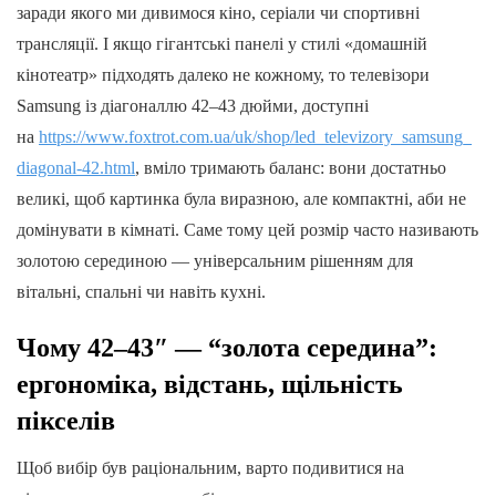
заради якого ми дивимося кіно, серіали чи спортивні
трансляції. І якщо гігантські панелі у стилі «домашній
кінотеатр» підходять далеко не кожному, то телевізори
Samsung із діагоналлю 42–43 дюйми, доступні
на
https://www.foxtrot.com.ua/uk/shop/led_televizory_samsung_
diagonal-42.html
, вміло тримають баланс: вони достатньо
великі, щоб картинка була виразною, але компактні, аби не
домінувати в кімнаті. Саме тому цей розмір часто називають
золотою серединою — універсальним рішенням для
вітальні, спальні чи навіть кухні.
Чому 42–43″ — “золота середина”:
ергономіка, відстань, щільність
пікселів
Щоб вибір був раціональним, варто подивитися на