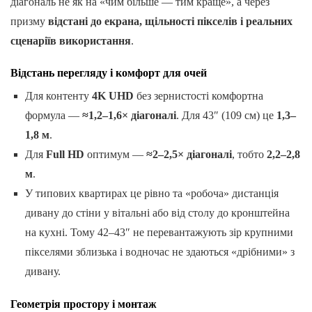
діагональ не як на «чим більше — тим краще», а через
призму
відстані до екрана, щільності пікселів і реальних
сценаріїв використання
.
Відстань перегляду і комфорт для очей
Для контенту
4K UHD
без зернистості комфортна
формула —
≈1,2–1,6× діагоналі
. Для 43″ (109 см) це
1,3–
1,8 м
.
Для
Full HD
оптимум —
≈2–2,5× діагоналі
, тобто
2,2–2,8
м
.
У типових квартирах це рівно та «робоча» дистанція
дивану до стіни у вітальні або від столу до кронштейна
на кухні. Тому 42–43″ не перевантажують зір крупними
пікселями зблизька і водночас не здаються «дрібними» з
дивану.
Геометрія простору і монтаж