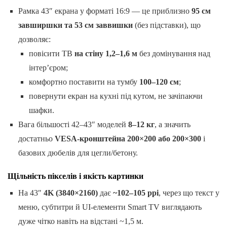
Рамка 43″ екрана у форматі 16:9 — це приблизно
95 см
завширшки та 53 см заввишки
(без підставки), що
дозволяє:
повісити ТВ
на стіну 1,2–1,6 м
без домінування над
інтер’єром;
комфортно поставити на тумбу
100–120 см
;
повернути екран на кухні під кутом, не зачіпаючи
шафки.
Вага більшості 42–43″ моделей
8–12 кг
, а значить
достатньо
VESA-кронштейна 200×200 або 200×300
і
базових дюбелів для цегли/бетону.
Щільність пікселів і якість картинки
На 43″
4K (3840×2160)
дає
~102–105 ppi
, через що текст у
меню, субтитри й UI-елементи Smart TV виглядають
дуже чітко навіть на відстані ~1,5 м.