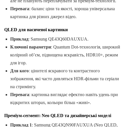
але не планують переплачувати за преміум-технології.
Перевага
: баланс ціни та якості, хороша універсальна
картинка для різних джерел відео.
QLED для насиченої картинки
Приклад
: Samsung QE43Q60DAUXUA.
Ключові параметри
: Quantum Dot-технологія, широкий
колірний об’єм, підвищена яскравість, HDR10+, режим
для ігор.
Для кого
: цінителі яскравого та контрастного
зображення, які часто дивляться HDR-фільми та серіали
на стримінгу.
Перевага
: картинка виглядає ефектно навіть удень при
відкритих шторах, кольори більш «живі».
Преміум-сегмент: Neo QLED та дизайнерські моделі
Приклад 1
: Samsung QE43QN90FAUXUA (Neo QLED,