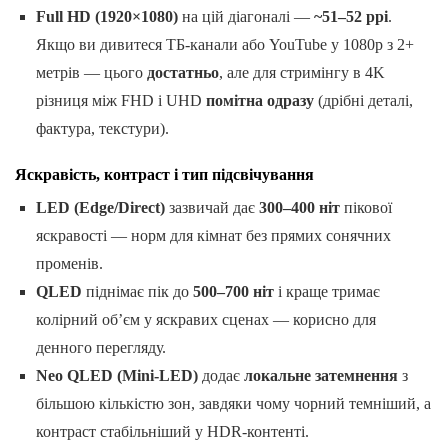
Full HD (1920×1080)
на цій діагоналі —
~51–52 ppi
.
Якщо ви дивитеся ТБ-канали або YouTube у 1080p з 2+
метрів — цього
достатньо
, але для стримінгу в 4K
різниця між FHD і UHD
помітна одразу
(дрібні деталі,
фактура, текстури).
Яскравість, контраст і тип підсвічування
LED (Edge/Direct)
зазвичай дає
300–400 ніт
пікової
яскравості — норм для кімнат без прямих сонячних
променів.
QLED
піднімає пік до
500–700 ніт
і краще тримає
колірний об’єм у яскравих сценах — корисно для
денного перегляду.
Neo QLED (Mini-LED)
додає
локальне затемнення
з
більшою кількістю зон, завдяки чому чорний темніший, а
контраст стабільніший у HDR-контенті.