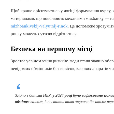
Щоб краще орієнтуватись у логіці формування курсу, 
матеріалами, що пояснюють механізми міжбанку — н
mizhbankivskij-valyutnij-rinok
. Це допоможе зрозуміти
ринку можуть суттєво відрізнятися.
Безпека на першому місці
Зростає усвідомлення ризиків: люди стали значно обе
невідомих обмінників без вивісок, касових апаратів ч
Згідно з даними НБУ,
у 2024 році було зафіксовано пона
обміном валют
, і ця статистика змусила багатьох пер