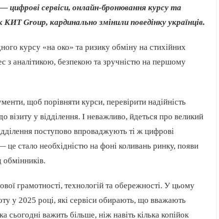
 — цифрові сервіси, онлайн-бронювання курсу та
 КИТ Group, кардинально змінили поведінку українців.
дного курсу «на око» та ризику обміну на стихійних
ес з аналітикою, безпекою та зручністю на першому
менти, щоб порівняти курси, перевірити надійність
о візиту у відділення. І неважливо, йдеться про великий
 відділення поступово впроваджують ті ж цифрові
— це стало необхідністю на фоні коливань ринку, появи
 обмінників.
вої грамотності, технологій та обережності. У цьому
ту у 2025 році, які сервіси обирають, що вважають
а сьогодні важить більше, ніж навіть кілька копійок