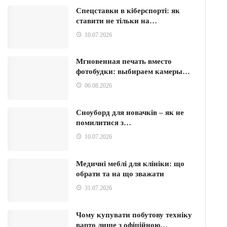
Спецставки в кіберспорті: як
ставити не тільки на…
10.07.2026
Мгновенная печать вместо
фотобудки: выбираем камеры…
06.08.2026
Сноуборд для новачків – як не
помилитися з…
10.07.2026
Медичні меблі для клініки: що
обрати та на що зважати
31.07.2026
Чому купувати побутову техніку
варто лише з офіційною…