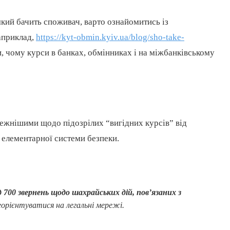
який бачить споживач, варто ознайомитись із
априклад,
https://kyt-obmin.kyiv.ua/blog/sho-take-
, чому курси в банках, обмінниках і на міжбанківському
режнішими щодо підозрілих “вигідних курсів” від
и елементарної системи безпеки.
д 700 звернень щодо шахрайських дій, пов’язаних з
еорієнтуватися на легальні мережі.