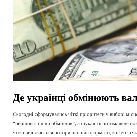
Де українці обмінюють ва
Сьогодні сформувались чіткі пріоритети у виборі місц
“перший ліпший обмінник”, а шукають оптимальне поєд
чітко виділяються чотири основні формати, кожен із як