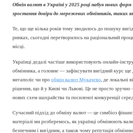
Обмін валют в Україні у 2025 році набув нових форм
зростання довіри до мережевих обмінників, таких як
Те, що ще кілька років тому зводилось до пошуку вигі
ринках, сьогодні перетворилось на раціональний проц
місці.
Українці дедалі частіше використовують онлайн-інстру
обмінника, а головне — зафіксувати вигідний курс ще д
мегаполіс чи про
обмін валют Мукачево
, де локальні
рішення, що й у Києві чи Львові. Це не просто зручно 
нових схем шахрайства та посиленої конкуренції серед
Сучасний підхід до обміну валют — це симбіоз фінансо
матеріалі ми розберемось, як українці обмінюють валю
безпечним і вигідним, а також чому репутація обмінник