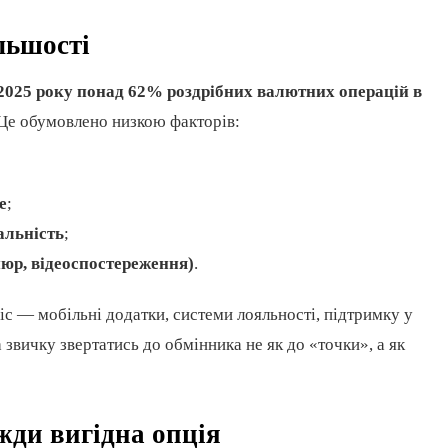
льшості
2025 року понад 62% роздрібних валютних операцій в
 Це обумовлено низкою факторів:
е
;
альність
;
пюр, відеоспостереження)
.
іс — мобільні додатки, системи лояльності, підтримку у
 звичку звертатись до обмінника не як до «точки», а як
жди вигідна опція