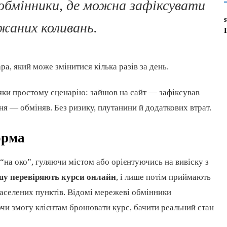
 обмінники, де можна зафіксувати
жаних коливань.
а, який може змінитися кілька разів за день.
яки простому сценарію: зайшов на сайт — зафіксував
 — обміняв. Без ризику, плутанини й додаткових втрат.
орма
на око”, гуляючи містом або орієнтуючись на вивіску з
шу перевіряють курси онлайн
, і лише потім приймають
 населених пунктів. Відомі мережеві обмінники
аючи змогу клієнтам бронювати курс, бачити реальний стан