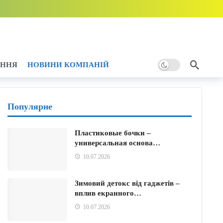
дини тому
АННЯ
НОВИНИ КОМПАНІЙ
ому
Популярне
Пластиковые бочки –
универсальная основа…
ини тому
10.07.2026
Зимовий детокс від гаджетів –
вплив екранного…
10.07.2026