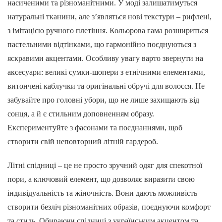
насиченими та різноманітними. У моді залишатимуться
натуральні тканини, але з’являться нові текстури – рифлені,
з імітацією ручного плетіння. Кольорова гама розшириться
пастельними відтінками, що гармонійно поєднуються з
яскравими акцентами. Особливу увагу варто звернути на
аксесуари: великі сумки-шопери з етнічними елементами,
витончені каблучки та оригінальні обручі для волосся. Не
забувайте про головні убори, що не лише захищають від
сонця, а й є стильним доповненням образу.
Експериментуйте з фасонами та поєднаннями, щоб
створити свій неповторний літній гардероб.
Літні спідниці – це не просто зручний одяг для спекотної
пори, а ключовий елемент, що дозволяє виразити свою
індивідуальність та жіночність. Вони дають можливість
створити безліч різноманітних образів, поєднуючи комфорт
та стиль. Обираючи спідниці з українським акцентом та