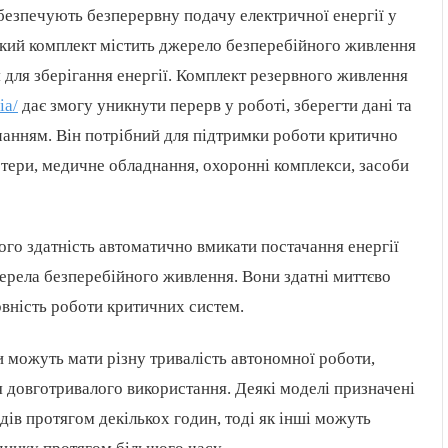
безпечують безперервну подачу електричної енергії у
акий комплект містить джерело безперебійного живлення
 для зберігання енергії. Комплект резервного живлення
ia/
дає змогу уникнути перерв у роботі, зберегти дані та
чанням. Він потрібний для підтримки роботи критично
ютери, медичне обладнання, охоронні комплекси, засоби
го здатність автоматично вмикати постачання енергії
жерела безперебійного живлення. Вони здатні миттєво
рвність роботи критичних систем.
и можуть мати різну тривалість автономної роботи,
ля довготривалого використання. Деякі моделі призначені
ів протягом декількох годин, тоді як інші можуть