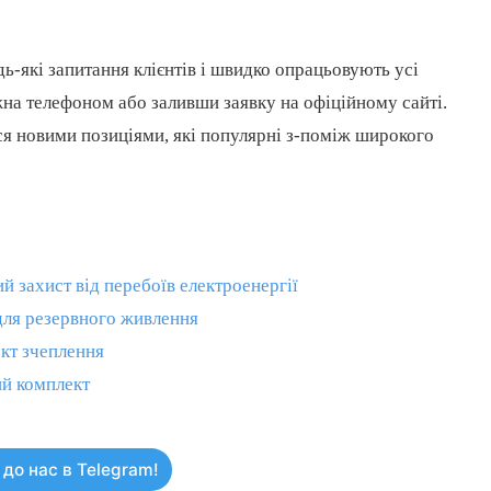
ь-які запитання клієнтів і швидко опрацьовують усі
жна телефоном або заливши заявку на офіційному сайті.
ся новими позиціями, які популярні з-поміж широкого
й захист від перебоїв електроенергії
 для резервного живлення
кт зчеплення
ий комплект
до нас в Telegram!