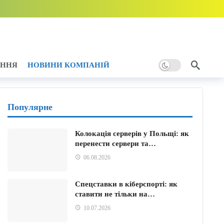
тику України
2 години тому
ому
АННЯ
НОВИНИ КОМПАНІЙ
Популярне
Колокація серверів у Польщі: як
перенести сервери та…
06.08.2026
Спецставки в кіберспорті: як
ставити не тільки на…
10.07.2026