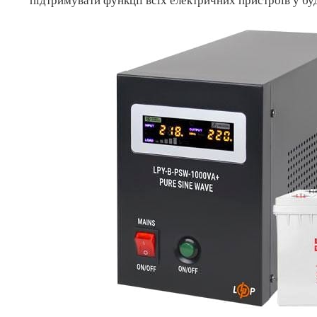
підтримувати функції всіх електричних пристроїв у бу