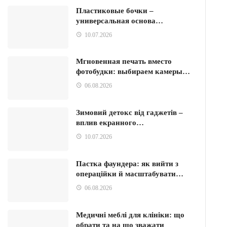
Пластиковые бочки –
универсальная основа…
10.07.2026
Мгновенная печать вместо
фотобудки: выбираем камеры…
06.08.2026
Зимовий детокс від гаджетів –
вплив екранного…
10.07.2026
Пастка фаундера: як вийти з
операційки й масштабувати…
06.08.2026
Медичні меблі для клініки: що
обрати та на що зважати