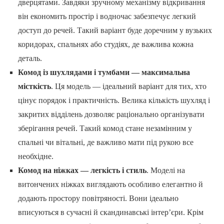
дверцятами. Завдяки зручному механізму відкривання
він економить простір і водночас забезпечує легкий
доступ до речей. Такий варіант буде доречним у вузьких
коридорах, спальнях або студіях, де важлива кожна
деталь.
Комод із шухлядами і тумбами — максимальна
місткість
. Ця модель — ідеальний варіант для тих, хто
цінує порядок і практичність. Велика кількість шухляд і
закритих відділень дозволяє раціонально організувати
зберігання речей. Такий комод стане незамінним у
спальні чи вітальні, де важливо мати під рукою все
необхідне.
Комод на ніжках — легкість і стиль
. Моделі на
витончених ніжках виглядають особливо елегантно й
додають простору повітряності. Вони ідеально
вписуються в сучасні й скандинавські інтер’єри. Крім