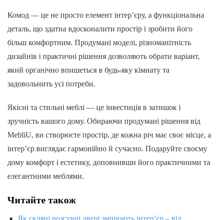
Комод — це не просто елемент інтер’єру, а функціональна
деталь, що здатна вдосконалити простір і зробити його
більш комфортним. Продумані моделі, різноманітність
дизайнів і практичні рішення дозволяють обрати варіант,
який органічно впишеться в будь-яку кімнату та
задовольнить усі потреби.
Якісні та стильні меблі — це інвестиція в затишок і
зручність вашого дому. Обираючи продумані рішення від
MebliU, ви створюєте простір, де кожна річ має своє місце, а
інтер’єр виглядає гармонійно й сучасно. Подаруйте своєму
дому комфорт і естетику, доповнивши його практичними та
елегантними меблями.
Читайте також
Як скляні розсувні двері змінюють інтер’єр – від