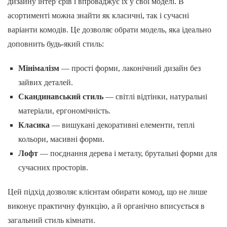
дизайну інтер’єрів і впроваджує їх у свої моделі. В
асортименті можна знайти як класичні, так і сучасні
варіанти комодів. Це дозволяє обрати модель, яка ідеально
доповнить будь-який стиль:
Мінімалізм
— прості форми, лаконічний дизайн без
зайвих деталей.
Скандинавський стиль
— світлі відтінки, натуральні
матеріали, ергономічність.
Класика
— вишукані декоративні елементи, теплі
кольори, масивні форми.
Лофт
— поєднання дерева і металу, брутальні форми для
сучасних просторів.
Цей підхід дозволяє клієнтам обирати комод, що не лише
виконує практичну функцію, а й органічно вписується в
загальний стиль кімнати.