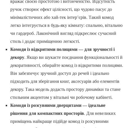
вражає своєю простотою і витонченістю. Відсутність
ручок створює ефект цілісності, що чудово пасує до
мінімалістичних або хай-тек інтер’єрів. Такий комод
легко інтегрується в будь-яку кімнату: спальню, вітальню
чи гардероб. Лаконічний вигляд підкреслює сучасний
стиль і додає приміщенню легкості.
Комоди із відкритими полицями — для зручності і
декору
. Якщо ви шукаєте поєднання функціональності й
декоративності, обирайте комод із відкритими полицями.
Він забезпечує зручний доступ до речей і ідеально
підходить для зберігання книг, аксесуарів або елементів
декору. Така модель додасть простору динаміки та стане
стильним акцентом у вітальні чи робочому кабінеті.
Комоди із розсувними дверцятами — ідеальне
рішення для компактних просторів
. Для невеликих
приміщень найкраще підійде комод із розсувними