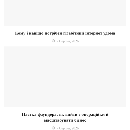
Кому і навіщо потрібен гігабітний інтернет удома
7 Серпня, 2026
Пастка фаундера: як вийти з операційки й
масштабувати бізнес
7 Серпня, 2026