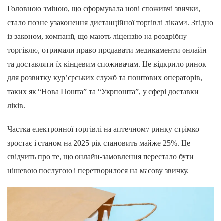
Головною зміною, що сформувала нові споживчі звички,
стало повне узаконення дистанційної торгівлі ліками. Згідно
із законом, компанії, що мають ліцензію на роздрібну
торгівлю, отримали право продавати медикаменти онлайн
та доставляти їх кінцевим споживачам. Це відкрило ринок
для розвитку кур’єрських служб та поштових операторів,
таких як “Нова Пошта” та “Укрпошта”, у сфері доставки
ліків.
Частка електронної торгівлі на аптечному ринку стрімко
зростає і станом на 2025 рік становить майже 25%. Це
свідчить про те, що онлайн-замовлення перестало бути
нішевою послугою і перетворилося на масову звичку.