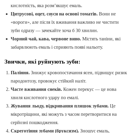
кислотність, яка розм’якшує емаль.
Цитрусові, оцет, соуси на основі томатів.
Вони не
«вороги», але після їх вживання важливо не чистити
зуби одразу — зачекайте хоча б 30 хвилин.
Чорний чай, кава, червоне вино.
Містять таніни, які
забарвлюють емаль і сприяють появі нальоту.
Звички, які руйнують зуби:
Паління.
Знижує кровопостачання ясен, підвищує ризик
пародонтозу, провокує стійкий наліт.
Часте вживання снеків.
Кожен перекус — це нова
хвиля кислотного удару по емалі.
Жування льоду, відкривання пляшок зубами.
Це
мікротріщини, які можуть з часом перетворитися на
серйозні пошкодження.
Скреготіння зубами (бруксизм).
Зношує емаль,