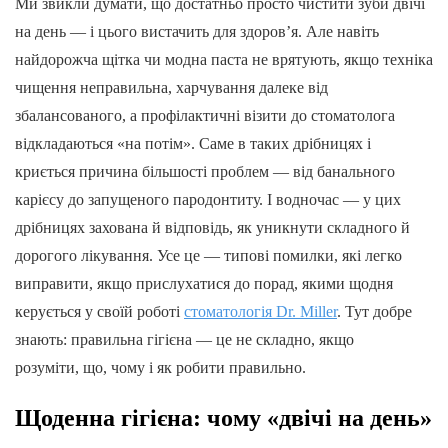
Ми звикли думати, що достатньо просто чистити зуби двічі
на день — і цього вистачить для здоров’я. Але навіть
найдорожча щітка чи модна паста не врятують, якщо техніка
чищення неправильна, харчування далеке від
збалансованого, а профілактичні візити до стоматолога
відкладаються «на потім». Саме в таких дрібницях і
криється причина більшості проблем — від банального
карієсу до запущеного пародонтиту. І водночас — у цих
дрібницях захована й відповідь, як уникнути складного й
дорогого лікування. Усе це — типові помилки, які легко
виправити, якщо прислухатися до порад, якими щодня
керується у своїй роботі
стоматологія Dr. Miller
. Тут добре
знають: правильна гігієна — це не складно, якщо
розуміти, що, чому і як робити правильно.
Щоденна гігієна: чому «двічі на день»