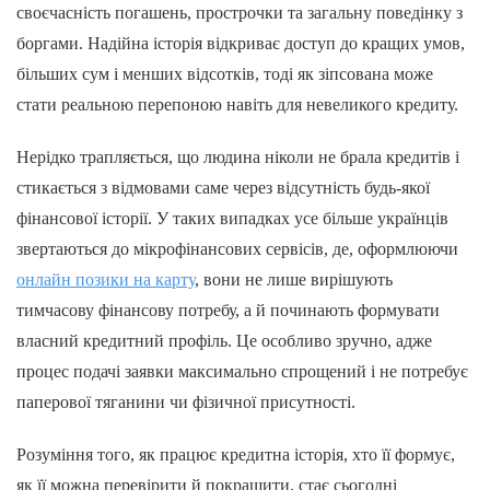
своєчасність погашень, прострочки та загальну поведінку з
боргами. Надійна історія відкриває доступ до кращих умов,
більших сум і менших відсотків, тоді як зіпсована може
стати реальною перепоною навіть для невеликого кредиту.
Нерідко трапляється, що людина ніколи не брала кредитів і
стикається з відмовами саме через відсутність будь-якої
фінансової історії. У таких випадках усе більше українців
звертаються до мікрофінансових сервісів, де, оформлюючи
онлайн позики на карту
, вони не лише вирішують
тимчасову фінансову потребу, а й починають формувати
власний кредитний профіль. Це особливо зручно, адже
процес подачі заявки максимально спрощений і не потребує
паперової тяганини чи фізичної присутності.
Розуміння того, як працює кредитна історія, хто її формує,
як її можна перевірити й покращити, стає сьогодні