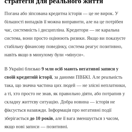
стратегія для реального життя
Погана або зіпсована кредитна історія — це не вирок. У
більшості випадків її можна виправити, але на це потрібен
час, системність і дисципліна. Кредитори — не каральна
система, вони просто оцінюють ризики. Якщо ви показуєте
стабільну фінансову поведінку, система реагує позитивно,
навіть якщо в минулому були «мінуси».
В Україні близько
9 млн осіб мають негативні записи у
своїй кредитній історії
, за даними ПВБКІ. Але реальність
така, що значна частина цих людей — не злісні неплатники,
а ті, хто просто не знав, як правильно діяти, або потрапив у
складну життєву ситуацію. Добра новина — історія не
фіксується назавжди. Інформація про негативні події
зберігається
до 10 років
, але її вага зменшується з часом,
якщо нові записи — позитивні.