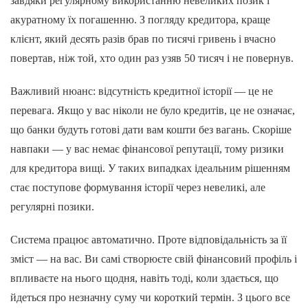
завдяки регулярному використанню невеликих позик і
акуратному їх погашенню. З погляду кредитора, краще
клієнт, який десять разів брав по тисячі гривень і вчасно
повертав, ніж той, хто один раз узяв 50 тисяч і не повернув.
Важливий нюанс: відсутність кредитної історії — це не
перевага. Якщо у вас ніколи не було кредитів, це не означає,
що банки будуть готові дати вам кошти без вагань. Скоріше
навпаки — у вас немає фінансової репутації, тому ризики
для кредитора вищі. У таких випадках ідеальним рішенням
стає поступове формування історії через невеликі, але
регулярні позики.
Система працює автоматично. Проте відповідальність за її
зміст — на вас. Ви самі створюєте свій фінансовий профіль і
впливаєте на нього щодня, навіть тоді, коли здається, що
йдеться про незначну суму чи короткий термін. З цього все