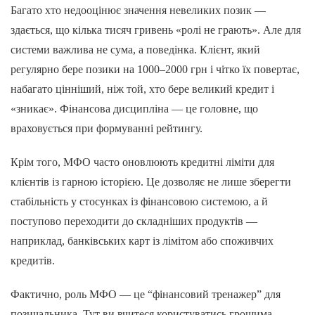
Багато хто недооцінює значення невеликих позик —
здається, що кілька тисяч гривень «ролі не грають». Але для
системи важлива не сума, а поведінка. Клієнт, який
регулярно бере позики на 1000–2000 грн і чітко їх повертає,
набагато цінніший, ніж той, хто бере великий кредит і
«зникає». Фінансова дисципліна — це головне, що
враховується при формуванні рейтингу.
Крім того, МФО часто оновлюють кредитні ліміти для
клієнтів із гарною історією. Це дозволяє не лише зберегти
стабільність у стосунках із фінансовою системою, а й
поступово переходити до складніших продуктів —
наприклад, банківських карт із лімітом або споживчих
кредитів.
Фактично, роль МФО — це “фінансовий тренажер” для
позичальника. Тут ви вчитеся користуватись грошима