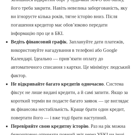
його треба закрити. Навіть невелика заборгованість, яку
ви ігноруєте кілька років, тягне історію вниз. Після
погашення кредитор має обов’язково передати
інформацію про це в БКІ.
Ведіть фінансовий графік
. Заплануйте дати платежів,
використовуйте нагадування в телефоні або Google
Календарі. Ідеально — прив’язати оплату до
автоматичного списання з картки. Це мінімізує людський
фактор.
Не відкривайте багато кредитів одночасно
. Система
фіксує не лише видані кредити, а й самі запити. Якщо за
короткий термін ви подаєте багато заявок — це виглядає
як фінансова нестабільність. Краще брати один кредит,
повертати його — і вже тоді брати наступний.
Перевіряйте свою кредитну історію
. Раз на рік можна
безкоштовно отримати повний звіт через УБКІ чи інші