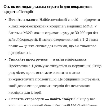
Ось як виглядає реальна стратегія для покращення
кредитної історії:
Почніть з малого
. Найбезпечніший спосіб — оформити
кілька короткострокових кредитів у надійних МФО. У
багатьох МФО можна отримати суму до 30 000 грн без
зайвої бюрократії. Вчасне повернення навіть 1–2 таких
позик — це вже сигнал для системи, що ви фінансово
відповідальні.
Уникайте прострочень — навіть мінімальних
.
Прострочка в 1 день уже фіксується як порушення. Якщо
розумієте, що не встигаєте оплатити вчасно —
використовуйте пролонгацію. Це офіційний інструмент,
який дозволяє продовжити термін без негативних
наслідків для історії.
Сплатіть старі борги — навіть “забуті”
. Якщо у вас
залишився відкритий борг у будь-якій МФО або банку,