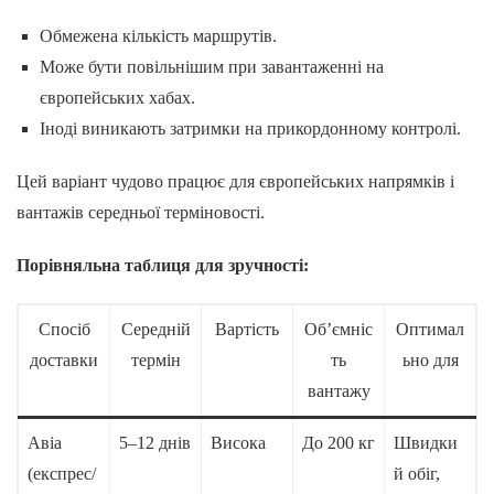
Обмежена кількість маршрутів.
Може бути повільнішим при завантаженні на
європейських хабах.
Іноді виникають затримки на прикордонному контролі.
Цей варіант чудово працює для європейських напрямків і
вантажів середньої терміновості.
Порівняльна таблиця для зручності:
Спосіб
Середній
Вартість
Об’ємніс
Оптимал
доставки
термін
ть
ьно для
вантажу
Авіа
5–12 днів
Висока
До 200 кг
Швидки
(експрес/
й обіг,