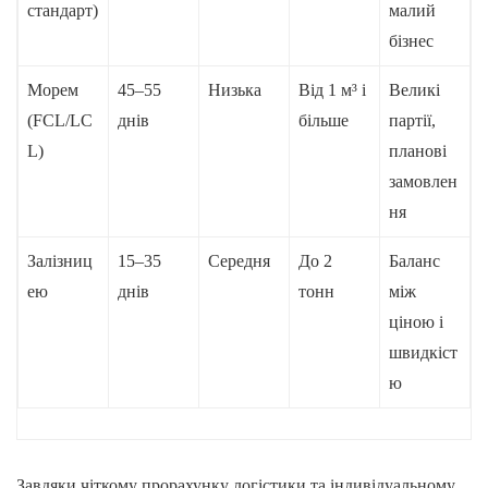
стандарт)
малий
бізнес
Морем
45–55
Низька
Від 1 м³ і
Великі
(FCL/LC
днів
більше
партії,
L)
планові
замовлен
ня
Залізниц
15–35
Середня
До 2
Баланс
ею
днів
тонн
між
ціною і
швидкіст
ю
Завдяки чіткому прорахунку логістики та індивідуальному