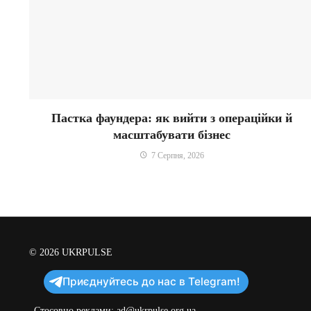
Пастка фаундера: як вийти з операційки й
масштабувати бізнес
7 Серпня, 2026
© 2026
UKRPULSE
Приєднуйтесь до нас в Telegram!
Стосовно реклами:
ad@ukrpulse.org.ua