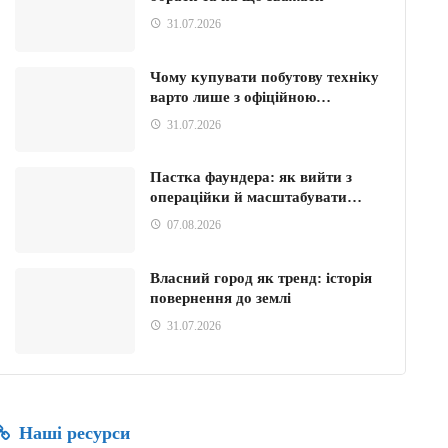
31.07.2026
Чому купувати побутову техніку
варто лише з офіційною…
31.07.2026
Пастка фаундера: як вийти з
операційки й масштабувати…
07.08.2026
Власний город як тренд: історія
повернення до землі
31.07.2026
Наші ресурси