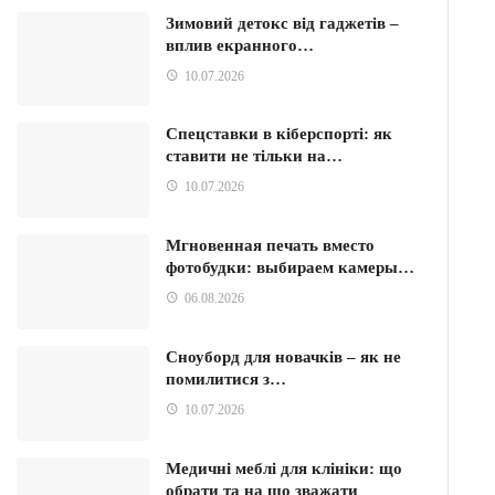
Зимовий детокс від гаджетів –
вплив екранного…
10.07.2026
Спецставки в кіберспорті: як
ставити не тільки на…
10.07.2026
Мгновенная печать вместо
фотобудки: выбираем камеры…
06.08.2026
Сноуборд для новачків – як не
помилитися з…
10.07.2026
Медичні меблі для клініки: що
обрати та на що зважати