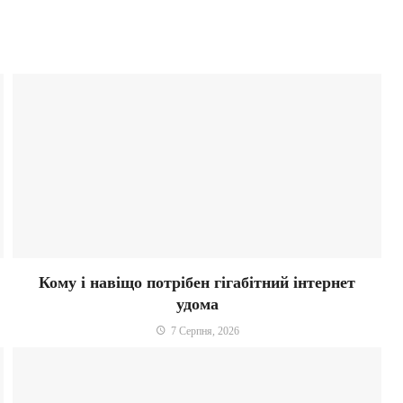
Кому і навіщо потрібен гігабітний інтернет
удома
7 Серпня, 2026