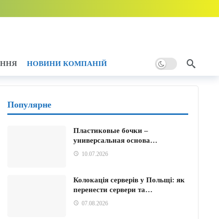
11 години тому
 години тому
11 години тому
АННЯ
НОВИНИ КОМПАНІЙ
дини тому
Популярне
Пластиковые бочки –
универсальная основа…
10.07.2026
Колокація серверів у Польщі: як
перенести сервери та…
07.08.2026