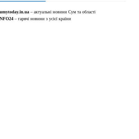
sumytoday.in.ua
– актуальні новини Сум та області
INFO24
– гарячі новини з усієї країни