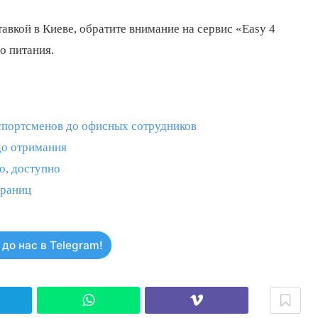
авкой в Киеве, обратите внимание на сервис «Easy 4
о питания.
 спортсменов до офисных сотрудников
 до отримання
о, доступно
границ
до нас в Telegram!
elegram
WhatsApp
Viber