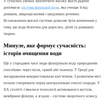
У сучасних умовах забезпечити високу якість рідини
допомагає
система фільтрації води
, яка очищає її від
домішок, мікроорганізмів і шкідливих речовин.
Встановлення якісної системи дозволяє бути впевненим у
тому, що вода безпечна для дорослих, дітей та домашніх
тварин.
Минуле, яке формує сучасність:
історія очищення води
Ще у стародавні часи люди фільтрували воду природними
способами: через пісок, гравій або тканину. У Греції для
знезараження використовували кип’ятіння. З розвитком міст
почали створювати перші централізовані очисні споруди. У
XX столітті з’явилися технології активованого вугілля,
мембранні фільтри, а згодом – системи зворотного осмосу.