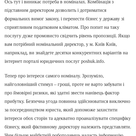
Ось тут і виникає потреба в номіналах. Комбінація з
підставним директором дозволить і дотриматися
формальних вимог закону, і перенести бізнес у державу зі
сприятливим податковим кліматом. Про попит на таку
послугу дуже промовисто свідчить рівень пропозиції. Якщо
вам потрібний номінальний директор, у м. Київ Київ,
наприклад, ви знайдете десятки конкурентних варіантів на
інтернет порталі юридичних послуг poshuk.info.
Тепер про інтереси самого номіналу. Зрозуміло,
найголовніший стимул – гроші, проте не варто забувати і
про ймовірні ризики, які здатні звести нанівець фактор
прибутку. Безпечна угода повинна здійснюватися виключно
за посередництвом юриста, який допоможе захистити
інтереси обох сторін та адекватно проаналізувати специфіку
бізнесу, який фіктивному директору належить представляти.
Чим більше майбутній роботодавець надасть інформацію