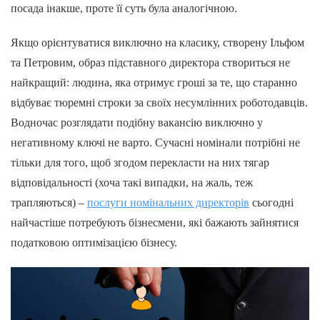
посада інакше, проте її суть була аналогічною.
Якщо орієнтуватися виключно на класику, створену Ільфом
та Петровим, образ підставного директора створиться не
найкращий: людина, яка отримує гроші за те, що старанно
відбуває тюремні строки за своїх несумлінних роботодавців.
Водночас розглядати подібну вакансію виключно у
негативному ключі не варто. Сучасні номінали потрібні не
тільки для того, щоб згодом перекласти на них тягар
відповідальності (хоча такі випадки, на жаль, теж
трапляються) –
послуги номінальних директорів
сьогодні
найчастіше потребують бізнесмени, які бажають зайнятися
податковою оптимізацією бізнесу.