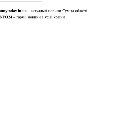
sumytoday.in.ua
– актуальні новини Сум та області
INFO24
– гарячі новини з усієї країни