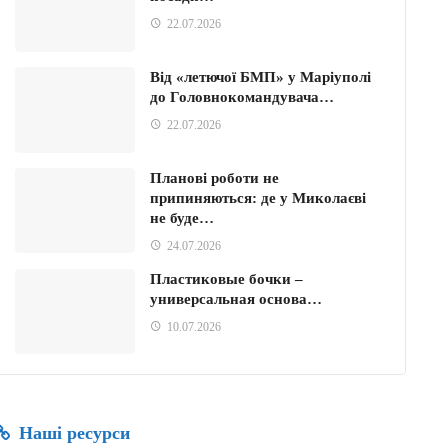
22.07.2026
Від «летючої БМП» у Маріуполі
до Головнокомандувача…
22.07.2026
Планові роботи не
припиняються: де у Миколаєві
не буде…
24.07.2026
Пластиковые бочки –
универсальная основа…
10.07.2026
Наші ресурси