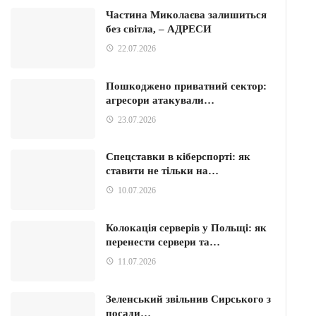
Частина Миколаєва залишиться
без світла, – АДРЕСИ
22.07.2026
Пошкоджено приватний сектор:
агресори атакували…
23.07.2026
Спецставки в кіберспорті: як
ставити не тільки на…
10.07.2026
Колокація серверів у Польщі: як
перенести сервери та…
11.07.2026
Зеленський звільнив Сирського з
посади…