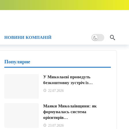
НОВИНИ КОМПАНІЙ
Популярне
и тому
У Миколаєві проведуть
у
безкоштовну зустріч із…
22.07.2026
Маяки Миколаївщини: як
формувалась система
орієнтирів…
23.07.2026