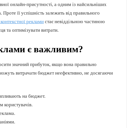
вної онлайн-присутності, а одним із найсильніших
а. Проте її успішність залежить від правильного
 контекстної реклами
стає невіддільною частиною
сця та оптимізувати витрати.
еклами є важливим?
осити значний прибуток, якщо вона правильно
 можуть витрачати бюджет неефективно, не досягаючи
 впливають на бюджет.
ам користувачів.
реклама.
аніями.