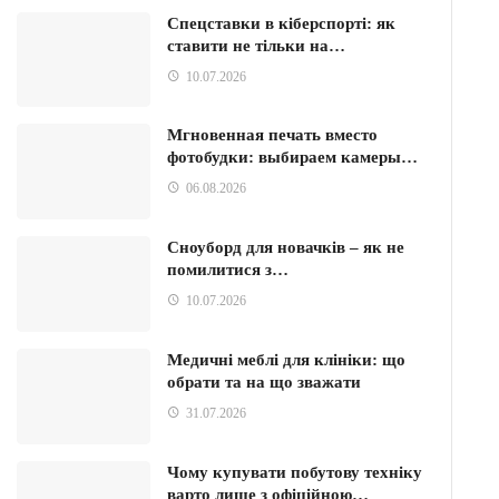
Спецставки в кіберспорті: як
ставити не тільки на…
10.07.2026
Мгновенная печать вместо
фотобудки: выбираем камеры…
06.08.2026
Сноуборд для новачків – як не
помилитися з…
10.07.2026
Медичні меблі для клініки: що
обрати та на що зважати
31.07.2026
Чому купувати побутову техніку
варто лише з офіційною…