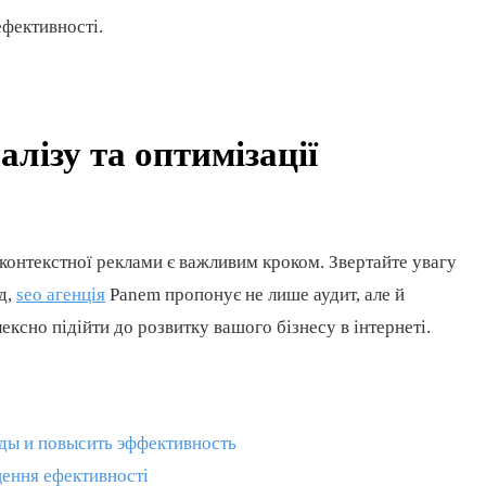
фективності.
лізу та оптимізації
контекстної реклами є важливим кроком. Звертайте увагу
ад,
seo агенція
Panem пропонує не лише аудит, але й
ксно підійти до розвитку вашого бізнесу в інтернеті.
оды и повысить эффективность
щення ефективності