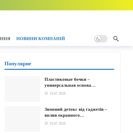
дини тому
АННЯ
НОВИНИ КОМПАНІЙ
ому
Популярне
Пластиковые бочки –
универсальная основа…
ини тому
10.07.2026
Зимовий детокс від гаджетів –
вплив екранного…
10.07.2026