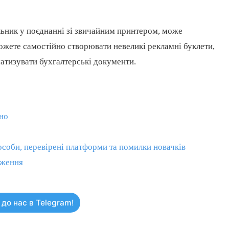
льник у поєднанні зі звичайним принтером, може
ожете самостійно створювати невеликі рекламні буклети,
атизувати бухгалтерські документи.
ино
пособи, перевірені платформи та помилки новачків
иження
до нас в Telegram!