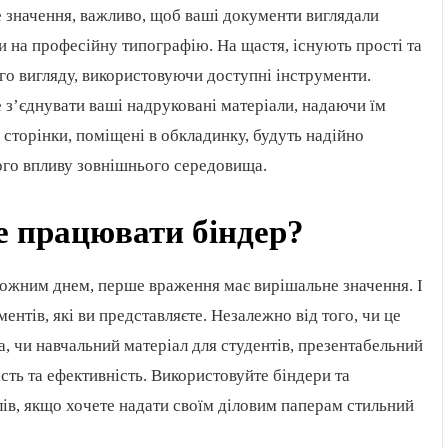
е значення, важливо, щоб ваші документи виглядали
си на професійну типографію. На щастя, існують прості та
о вигляду, використовуючи доступні інструменти.
 з’єднувати ваші надруковані матеріали, надаючи їм
 сторінки, поміщені в обкладинку, будуть надійно
ого впливу зовнішнього середовища.
 працювати біндер?
 кожним днем, перше враження має вирішальне значення. І
ентів, які ви представляєте. Незалежно від того, чи це
та, чи навчальний матеріал для студентів, презентабельний
сть та ефективність. Використовуйте біндери та
ів, якщо хочете надати своїм діловим паперам стильний