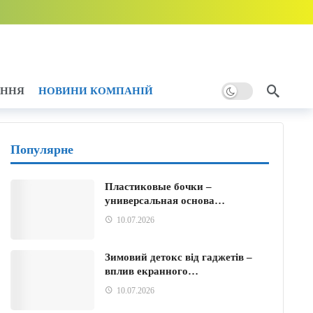
дини тому
АННЯ
НОВИНИ КОМПАНІЙ
ому
Популярне
Пластиковые бочки –
универсальная основа…
ини тому
10.07.2026
Зимовий детокс від гаджетів –
вплив екранного…
10.07.2026