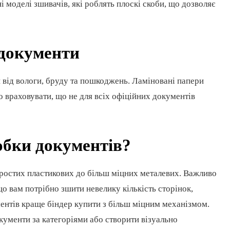
і моделі зшивачів, які роблять плоскі скоби, що дозволяє
 документи
 від вологи, бруду та пошкоджень. Ламіновані папери
о враховувати, що не для всіх офіційних документів
обки документів?
простих пластикових до більш міцних металевих. Важливо
о вам потрібно зшити невелику кількість сторінок,
ментів краще біндер купити з більш міцним механізмом.
окументи за категоріями або створити візуально