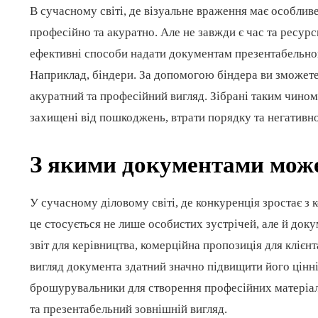
В сучасному світі, де візуальне враження має особлив
професійно та акуратно. Але не завжди є час та ресур
ефективні способи надати документам презентабельног
Наприклад, біндери. За допомогою біндера ви зможете
акуратний та професійний вигляд. Зібрані таким чином
захищені від пошкоджень, втрати порядку та негативн
З якими документами може
У сучасному діловому світі, де конкуренція зростає з
це стосується не лише особистих зустрічей, але й докум
звіт для керівництва, комерційна пропозиція для клієн
вигляд документа здатний значно підвищити його цінні
брошурувальники для створення професійних матеріал
та презентабельний зовнішній вигляд.