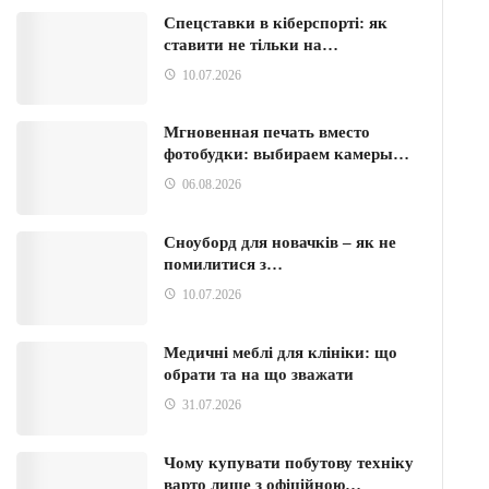
Спецставки в кіберспорті: як
ставити не тільки на…
10.07.2026
Мгновенная печать вместо
фотобудки: выбираем камеры…
06.08.2026
Сноуборд для новачків – як не
помилитися з…
10.07.2026
Медичні меблі для клініки: що
обрати та на що зважати
31.07.2026
Чому купувати побутову техніку
варто лише з офіційною…